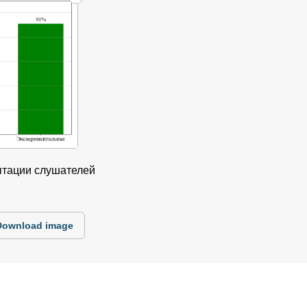
аптации слушателей
Download image